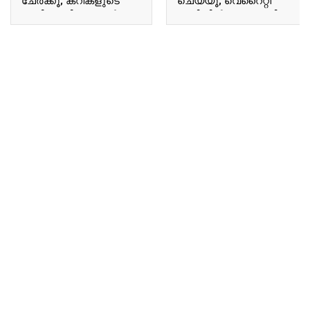
ചേർക്കൂ; കറികളുടെ
ചെയ്യൂ; വെറൈറ്റി
രുചി ഇരട്ടിയാക്കാൻ
രുചിയിൽ ഒരു റൊട്ടി;
ഇതൊന്ന് മതി; ഇത്
ഇതൊന്ന് പരീക്ഷിക്കൂ..!! |
മറക്കാതെ പോവല്ലേ..!!
Matta Rice Roti Recipe
| Homemade Special
Coriander Powder
Making Tip