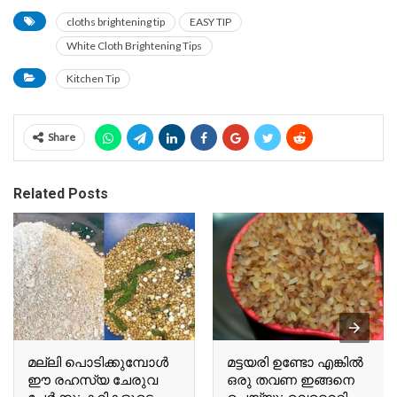
cloths brightening tip
EASY TIP
White Cloth Brightening Tips
Kitchen Tip
Share
Related Posts
മല്ലി പൊടിക്കുമ്പോൾ
മട്ടയരി ഉണ്ടോ എങ്കിൽ
ഈ രഹസ്യ ചേരുവ
ഒരു തവണ ഇങ്ങനെ