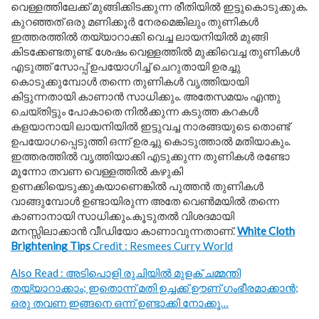
വെള്ളത്തിലേക്ക് മുങ്ങിക്കിടക്കുന്ന രീതിയിൽ ഇട്ടുകൊടുക്കുക.
കുറഞ്ഞത് ഒരു മണിക്കൂർ നേരമെങ്കിലും തുണികൾ
ഇത്തരത്തിൽ തയ്യാറാക്കി വെച്ച ലായനിയിൽ മുങ്ങി
കിടക്കേണ്ടതുണ്ട്. ശേഷം വെള്ളത്തിൽ മുക്കിവെച്ച തുണികൾ
എടുത്ത് സോപ്പ് ഉപയോഗിച്ച് ചെറുതായി ഉരച്ചു
കൊടുക്കുമ്പോൾ തന്നെ തുണികൾ വൃത്തിയായി
കിട്ടുന്നതായി കാണാൻ സാധിക്കും. അതേസമയം എന്തു
ചെയ്തിട്ടും പോകാതെ നിൽക്കുന്ന കടുത്ത കറകൾ
കളയാനായി ലായനിയിൽ ഇട്ടുവച്ച നാരങ്ങയുടെ തൊണ്ട്
ഉപയോഗപ്പെടുത്തി ഒന്ന് ഉരച്ചു കൊടുത്താൽ മതിയാകും.
ഇത്തരത്തിൽ വൃത്തിയാക്കി എടുക്കുന്ന തുണികൾ രണ്ടോ
മൂന്നോ തവണ വെള്ളത്തിൽ കഴുകി
ഉണക്കിയെടുക്കുകയാണെങ്കിൽ പുത്തൻ തുണികൾ
വാങ്ങുമ്പോൾ ഉണ്ടായിരുന്ന അതേ വെൺമയിൽ തന്നെ
കാണാനായി സാധിക്കും.കൂടുതൽ വിശദമായി
മനസ്സിലാക്കാൻ വീഡിയോ കാണാവുന്നതാണ്.
White Cloth
Brightening Tips
Credit : Resmees Curry World
Also Read : അടിപൊളി രുചിയിൽ മുളക് ചമ്മന്തി
തയ്യാറാക്കാം; ഇതൊന്ന് മതി ഉച്ചക്ക് ഊണ് ഗംഭീരമാക്കാൻ;
ഒരു തവണ ഇങ്ങനെ ഒന്ന് ഉണ്ടാക്കി നോക്കൂ…