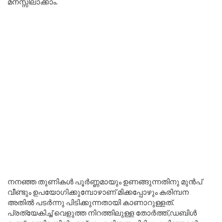
മനസ്സിലാക്കാം.
നനഞ്ഞ തുണികൾ പൂർണ്ണമായും ഉണങ്ങുന്നതിനു മുൻപ്
വീണ്ടും ഉപയോഗിക്കുമ്പോഴാണ് മിക്കപ്പോഴും കരിമ്പന
അതിൽ പടർന്നു പിടിക്കുന്നതായി കാണാറുള്ളത്.
പ്രത്യേകിച്ച് വെളുത്ത നിറത്തിലുള്ള തോർത്ത്,ഡബിൾ