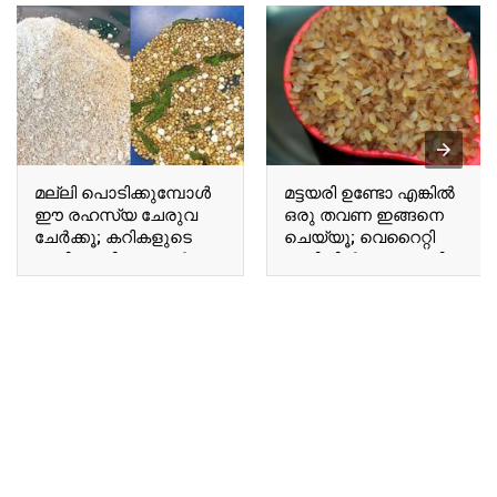
മല്ലി പൊടിക്കുമ്പോൾ
മട്ടയരി ഉണ്ടോ എങ്കിൽ
ഈ രഹസ്യ ചേരുവ
ഒരു തവണ ഇങ്ങനെ
ചേർക്കൂ; കറികളുടെ
ചെയ്യൂ; വെറൈറ്റി
രുചി ഇരട്ടിയാക്കാൻ
രുചിയിൽ ഒരു റൊട്ടി;
ഇതൊന്ന് മതി; ഇത്
ഇതൊന്ന് പരീക്ഷിക്കൂ..!! |
മറക്കാതെ പോവല്ലേ..!!
Matta Rice Roti Recipe
| Homemade Special
Coriander Powder
Making Tip