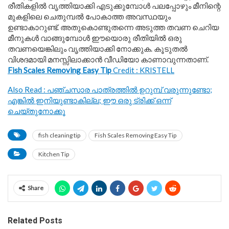
രീതികളിൽ വൃത്തിയാക്കി എടുക്കുമ്പോൾ പലപ്പോഴും മീനിന്റെ
മുകളിലെ ചെതുമ്പൽ പോകാത്ത അവസ്ഥയും
ഉണ്ടാകാറുണ്ട്. അതുകൊണ്ടുതന്നെ അടുത്ത തവണ ചെറിയ
മീനുകൾ വാങ്ങുമ്പോൾ ഈയൊരു രീതിയിൽ ഒരു
തവണയെങ്കിലും വൃത്തിയാക്കി നോക്കുക. കൂടുതൽ
വിശദമായി മനസ്സിലാക്കാൻ വീഡിയോ കാണാവുന്നതാണ്.
Fish Scales Removing Easy Tip
Credit : KRISTELL
Also Read : പഞ്ചസാര പാത്രത്തിൽ ഉറുമ്പ് വരുന്നുണ്ടോ;
എങ്കിൽ ഇനിയുണ്ടാകില്ല; ഈ ഒരു ട്രിക്ക് ഒന്ന്
ചെയ്തുനോക്കൂ
fish cleaning tip
Fish Scales Removing Easy Tip
Kitchen Tip
Share
Related Posts