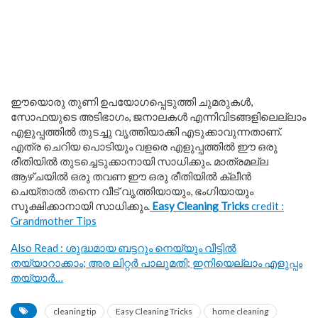
ഈയൊരു തുണി ഉപയോഗപ്പെടുത്തി ചുമരുകൾ,
സോഫയുടെ അടിഭാഗം, ജനാലകൾ എന്നിവിടങ്ങളിലെല്ലാം
എളുപ്പത്തിൽ തുടച്ചു വൃത്തിയാക്കി എടുക്കാവുന്നതാണ്.
എത്ര ചെറിയ പൊടിയും വളരെ എളുപ്പത്തിൽ ഈ ഒരു
രീതിയിൽ തുടച്ചെടുക്കാനായി സാധിക്കും. മാത്രമല്ല
ആഴ്ചയിൽ ഒരു തവണ ഈ ഒരു രീതിയിൽ ക്ലീൻ
ചെയ്താൽ തന്നെ വീട് വൃത്തിയായും, ഭംഗിയായും
സൂക്ഷിക്കാനായി സാധിക്കും.
Easy Cleaning Tricks
credit :
Grandmother Tips
Also Read : ശുദ്ധമായ ബട്ടറും നെയ്യും വീട്ടിൽ
തയ്യാറാക്കാം; അര ലിറ്റർ പാലുമതി; ഇനിയെല്ലാം എളുപ്പം
തയ്യാർ…
cleaning tip
Easy Cleaning Tricks
home cleaning