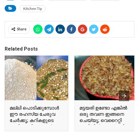
Kitchen Tip
Share
Related Posts
മല്ലി പൊടിക്കുമ്പോൾ
മട്ടയരി ഉണ്ടോ എങ്കിൽ
ഈ രഹസ്യ ചേരുവ
ഒരു തവണ ഇങ്ങനെ
ചേർക്കൂ; കറികളുടെ
ചെയ്യൂ; വെറൈറ്റി
രുചി ഇരട്ടിയാക്കാൻ
രുചിയിൽ ഒരു റൊട്ടി;
ഇതൊന്ന് മതി; ഇത്
ഇതൊന്ന് പരീക്ഷിക്കൂ..!! |
മറക്കാതെ പോവല്ലേ..!!
Matta Rice Roti Recipe