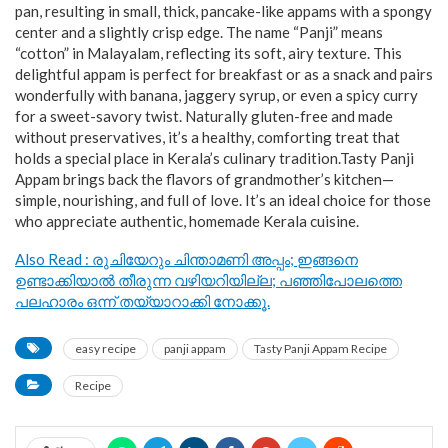
pan, resulting in small, thick, pancake-like appams with a spongy
center and a slightly crisp edge. The name “Panji” means
“cotton” in Malayalam, reflecting its soft, airy texture. This
delightful appam is perfect for breakfast or as a snack and pairs
wonderfully with banana, jaggery syrup, or even a spicy curry
for a sweet-savory twist. Naturally gluten-free and made
without preservatives, it’s a healthy, comforting treat that
holds a special place in Kerala’s culinary tradition.Tasty Panji
Appam brings back the flavors of grandmother’s kitchen—
simple, nourishing, and full of love. It’s an ideal choice for those
who appreciate authentic, homemade Kerala cuisine.
Also Read : രുചിയേറും ചിന്താമണി അപ്പം; ഇങ്ങനെ
ഉണ്ടാക്കിയാൽ തീരുന്ന വഴിയറിയില്ല; പഞ്ഞിപോലത്തെ
പലഹാരം ഒന്ന് തയ്യാറാക്കി നോക്കൂ.
easy recipe
panji appam
Tasty Panji Appam Recipe
Recipe