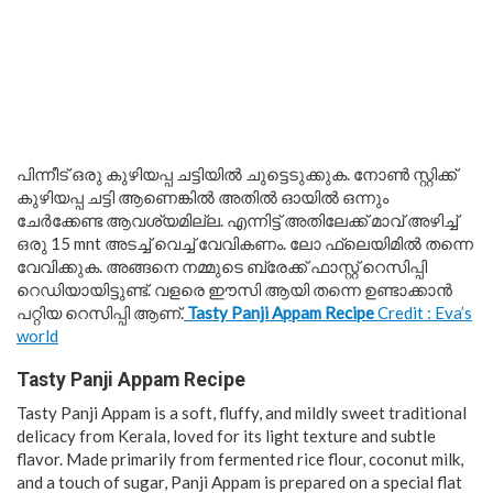
പിന്നീട് ഒരു കുഴിയപ്പ ചട്ടിയിൽ ചുട്ടെടുക്കുക. നോൺ സ്റ്റിക്ക്
കുഴിയപ്പ ചട്ടി ആണെങ്കിൽ അതിൽ ഓയിൽ ഒന്നും
ചേർക്കേണ്ട ആവശ്യമില്ല. എന്നിട്ട് അതിലേക്ക് മാവ് അഴിച്ച്
ഒരു 15 mnt അടച്ച് വെച്ച് വേവികണം. ലോ ഫ്ലെയിമിൽ തന്നെ
വേവിക്കുക. അങ്ങനെ നമ്മുടെ ബ്രേക്ക് ഫാസ്റ്റ് റെസിപ്പി
റെഡിയായിട്ടുണ്ട്. വളരെ ഈസി ആയി തന്നെ ഉണ്ടാക്കാൻ
പറ്റിയ റെസിപ്പി ആണ്.
Tasty Panji Appam Recipe
Credit : Eva’s
world
Tasty Panji Appam Recipe
Tasty Panji Appam is a soft, fluffy, and mildly sweet traditional
delicacy from Kerala, loved for its light texture and subtle
flavor. Made primarily from fermented rice flour, coconut milk,
and a touch of sugar, Panji Appam is prepared on a special flat