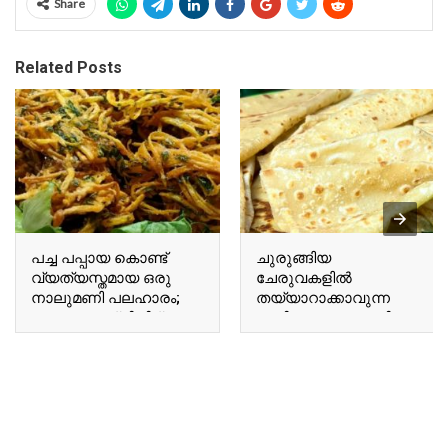
Share
Related Posts
പച്ച പപ്പായ കൊണ്ട്
ചുരുങ്ങിയ
വ്യത്യസ്തമായ ഒരു
ചേരുവകളിൽ
നാലുമണി പലഹാരം;
തയ്യാറാക്കാവുന്ന
വെറും പത്ത് മിനിറ്റ്
രുചികരമായ റൊട്ടി;
കൊണ്ട് പപ്പായ ചിപ്സ്
ബട്ടർ ചപ്പാത്തി കഴിച്ചു
റെഡി..!! | Special
നോക്കൂ..!!! | Flatbread
Pappaya Snacks
Breakfast Recipe