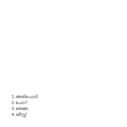
അരിപൊടി
ചോറ്
തേങ്ങ
യീസ്റ്റ്