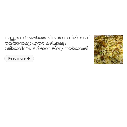
കണ്ണൂർ സ്പെഷ്യൽ ചിക്കൻ ദം ബിരിയാണി
തയ്യാറാകൂ; എത്ര കഴിച്ചാലും
മതിയാവില്ല; ഒരിക്കലെങ്കിലും തയ്യാറക്കി
നോക്കൂ..!! | Tasty Special Chicken Dum
Read more
Biryani