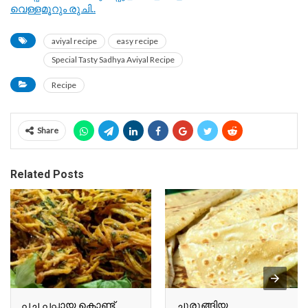
വെള്ളമൂറും രുചി..
aviyal recipe
easy recipe
Special Tasty Sadhya Aviyal Recipe
Recipe
Share
Related Posts
പച്ച പപ്പായ കൊണ്ട്
ചുരുങ്ങിയ