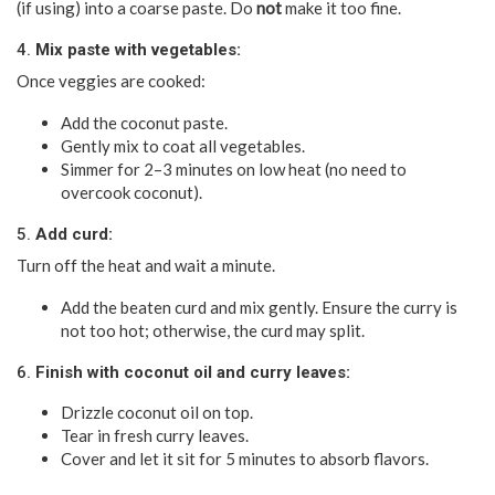
(if using) into a coarse paste. Do
not
make it too fine.
4.
Mix paste with vegetables:
Once veggies are cooked:
Add the coconut paste.
Gently mix to coat all vegetables.
Simmer for 2–3 minutes on low heat (no need to
overcook coconut).
5.
Add curd:
Turn off the heat and wait a minute.
Add the beaten curd and mix gently. Ensure the curry is
not too hot; otherwise, the curd may split.
6.
Finish with coconut oil and curry leaves:
Drizzle coconut oil on top.
Tear in fresh curry leaves.
Cover and let it sit for 5 minutes to absorb flavors.