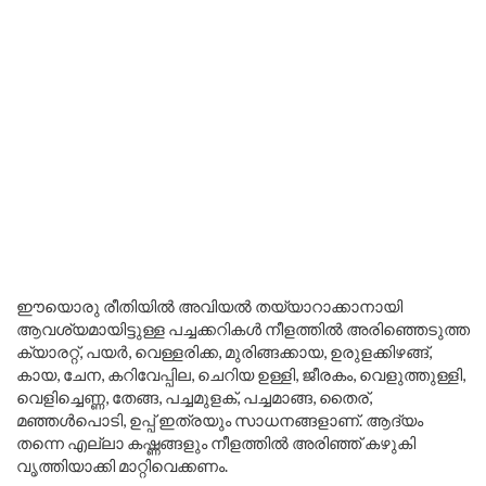
ഈയൊരു രീതിയിൽ അവിയൽ തയ്യാറാക്കാനായി
ആവശ്യമായിട്ടുള്ള പച്ചക്കറികൾ നീളത്തിൽ അരിഞ്ഞെടുത്ത
ക്യാരറ്റ്, പയർ, വെള്ളരിക്ക, മുരിങ്ങക്കായ, ഉരുളക്കിഴങ്ങ്,
കായ, ചേന, കറിവേപ്പില, ചെറിയ ഉള്ളി, ജീരകം, വെളുത്തുള്ളി,
വെളിച്ചെണ്ണ, തേങ്ങ, പച്ചമുളക്, പച്ചമാങ്ങ, തൈര്,
മഞ്ഞൾപൊടി, ഉപ്പ് ഇത്രയും സാധനങ്ങളാണ്. ആദ്യം
തന്നെ എല്ലാ കഷ്ണങ്ങളും നീളത്തിൽ അരിഞ്ഞ് കഴുകി
വൃത്തിയാക്കി മാറ്റിവെക്കണം.