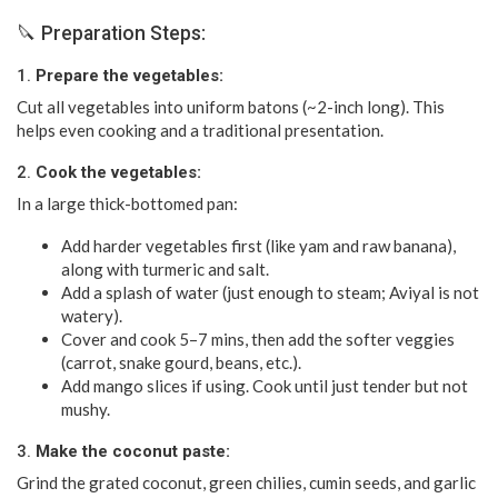
🔪 Preparation Steps:
1.
Prepare the vegetables:
Cut all vegetables into uniform batons (~2-inch long). This
helps even cooking and a traditional presentation.
2.
Cook the vegetables:
In a large thick-bottomed pan:
Add harder vegetables first (like yam and raw banana),
along with turmeric and salt.
Add a splash of water (just enough to steam; Aviyal is not
watery).
Cover and cook 5–7 mins, then add the softer veggies
(carrot, snake gourd, beans, etc.).
Add mango slices if using. Cook until just tender but not
mushy.
3.
Make the coconut paste:
Grind the grated coconut, green chilies, cumin seeds, and garlic