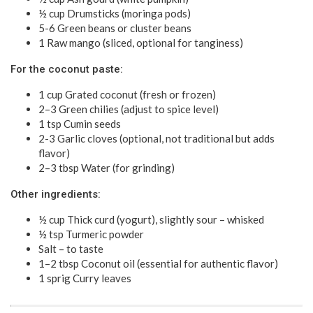
½ cup Drumsticks (moringa pods)
5-6 Green beans or cluster beans
1 Raw mango (sliced, optional for tanginess)
For the coconut paste:
1 cup Grated coconut (fresh or frozen)
2–3 Green chilies (adjust to spice level)
1 tsp Cumin seeds
2-3 Garlic cloves (optional, not traditional but adds
flavor)
2–3 tbsp Water (for grinding)
Other ingredients:
½ cup Thick curd (yogurt), slightly sour – whisked
½ tsp Turmeric powder
Salt – to taste
1–2 tbsp Coconut oil (essential for authentic flavor)
1 sprig Curry leaves