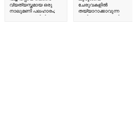
വ്യത്യസ്തമായ ഒരു
ചേരുവകളിൽ
നാലുമണി പലഹാരം;
തയ്യാറാക്കാവുന്ന
വെറും പത്ത് മിനിറ്റ്
രുചികരമായ റൊട്ടി;
കൊണ്ട് പപ്പായ ചിപ്സ്
ബട്ടർ ചപ്പാത്തി കഴിച്ചു
റെഡി..!! | Special
നോക്കൂ..!!! | Flatbread
Pappaya Snacks
Breakfast Recipe