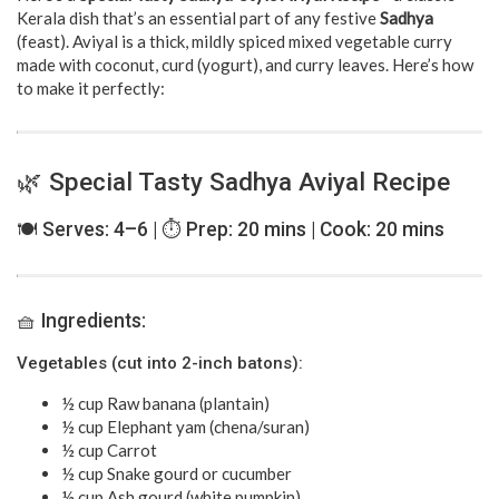
Kerala dish that’s an essential part of any festive
Sadhya
(feast). Aviyal is a thick, mildly spiced mixed vegetable curry
made with coconut, curd (yogurt), and curry leaves. Here’s how
to make it perfectly:
🌿 Special Tasty Sadhya Aviyal Recipe
🍽️ Serves: 4–6 | ⏱️ Prep: 20 mins | Cook: 20 mins
🧺 Ingredients:
Vegetables (cut into 2-inch batons):
½ cup Raw banana (plantain)
½ cup Elephant yam (chena/suran)
½ cup Carrot
½ cup Snake gourd or cucumber
½ cup Ash gourd (white pumpkin)