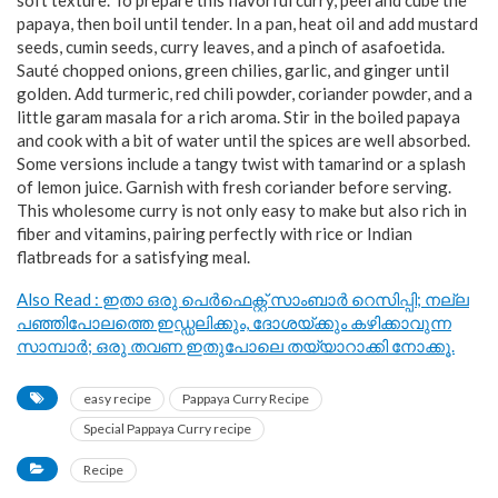
soft texture. To prepare this flavorful curry, peel and cube the
papaya, then boil until tender. In a pan, heat oil and add mustard
seeds, cumin seeds, curry leaves, and a pinch of asafoetida.
Sauté chopped onions, green chilies, garlic, and ginger until
golden. Add turmeric, red chili powder, coriander powder, and a
little garam masala for a rich aroma. Stir in the boiled papaya
and cook with a bit of water until the spices are well absorbed.
Some versions include a tangy twist with tamarind or a splash
of lemon juice. Garnish with fresh coriander before serving.
This wholesome curry is not only easy to make but also rich in
fiber and vitamins, pairing perfectly with rice or Indian
flatbreads for a satisfying meal.
Also Read : ഇതാ ഒരു പെർഫെക്റ്റ് സാംബാർ റെസിപ്പി; നല്ല
പഞ്ഞിപോലത്തെ ഇഡ്ഡലിക്കും, ദോശയ്ക്കും കഴിക്കാവുന്ന
സാമ്പാർ; ഒരു തവണ ഇതുപോലെ തയ്യാറാക്കി നോക്കൂ.
easy recipe
Pappaya Curry Recipe
Special Pappaya Curry recipe
Recipe