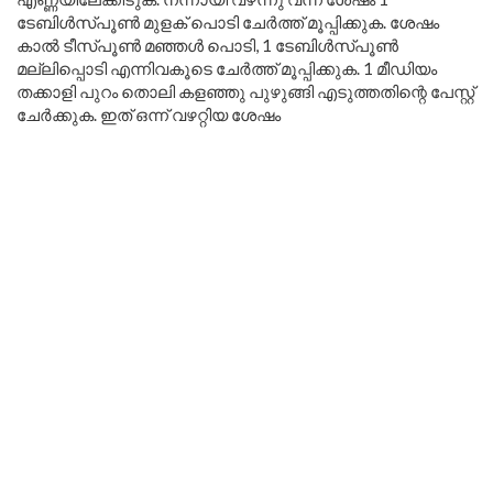
ടേബിൾസ്പൂൺ മുളക് പൊടി ചേർത്ത് മൂപ്പിക്കുക. ശേഷം
കാൽ ടീസ്പൂൺ മഞ്ഞൾ പൊടി, 1 ടേബിൾസ്പൂൺ
മല്ലിപ്പൊടി എന്നിവകൂടെ ചേർത്ത് മൂപ്പിക്കുക. 1 മീഡിയം
തക്കാളി പുറം തൊലി കളഞ്ഞു പുഴുങ്ങി എടുത്തതിന്റെ പേസ്റ്റ്
ചേർക്കുക. ഇത് ഒന്ന് വഴറ്റിയ ശേഷം