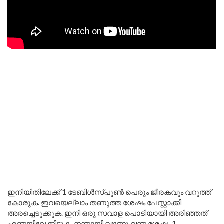
ഇനിയിതിലേക്ക് 1 ടേബിൾസ്പൂൺ പെരും ജീരകവും വറുത്ത്
കോരുക. ഇവയെല്ലാം തണുത്ത ശേഷം പേസ്റ്റാക്കി
അരച്ചെടുക്കുക. ഇനി ഒരു സവാള പൊടിയായി അരിഞ്ഞത്
എണ്ണയിലേക്കിടുക. നന്നായി വഴന്നു വന്ന ശേഷം 1