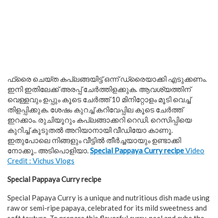
ഫ്രൈ ചെയ്ത കപ്ലങ്ങയിട്ട് ഒന്ന് ഡ്രൈയാക്കി എടുക്കണം.
ഇനി ഇതിലേക്ക് അരപ്പ് ചേർത്തിളക്കുക. ആവശ്യത്തിന്
വെള്ളവും ഉപ്പും കൂടെ ചേർത്ത് 10 മിനിറ്റോളം മൂടി വെച്ച്
തിളപ്പിക്കുക. ശേഷം കുറച്ച് കറിവേപ്പില കൂടെ ചേർത്ത്
ഇറക്കാം. രുചിയൂറും കപ്ലങ്ങാക്കറി റെഡി. റെസിപ്പിയെ
കുറിച്ച് കൂടുതൽ അറിയാനായി വീഡിയോ കാണൂ.
ഇതുപോലെ നിങ്ങളും വീട്ടിൽ തീർച്ചയായും ഉണ്ടാക്കി
നോക്കൂ.. അടിപൊളിയാ.
Special Pappaya Curry recipe
Video
Credit : Vichus Vlogs
Special Pappaya Curry recipe
Special Papaya Curry is a unique and nutritious dish made using
raw or semi-ripe papaya, celebrated for its mild sweetness and