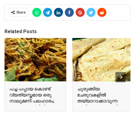
Share
Related Posts
പച്ച പപ്പായ കൊണ്ട്
ചുരുങ്ങിയ
വ്യത്യസ്തമായ ഒരു
ചേരുവകളിൽ
നാലുമണി പലഹാരം;
തയ്യാറാക്കാവുന്ന
വെറും പത്ത് മിനിറ്റ്
രുചികരമായ റൊട്ടി;
കൊണ്ട് പപ്പായ ചിപ്സ്
ബട്ടർ ചപ്പാത്തി കഴിച്ചു
റെഡി..!! | Special
നോക്കൂ..!!! | Flatbread
Pappaya Snacks
Breakfast Recipe