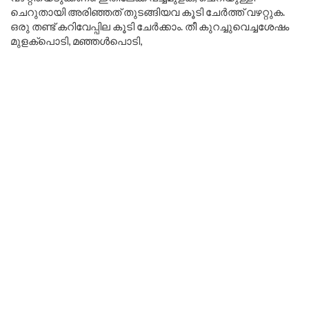
ചെറുതായി അരിഞ്ഞത് തുടങ്ങിയവ കൂടി ചേർത്ത് വഴറ്റുക.
ഒരു തണ്ട് കറിവേപ്പില കൂടി ചേർക്കാം. തീ കുറച്ചുവെച്ചശേഷം
മുളക്പൊടി, മഞ്ഞൾപൊടി,