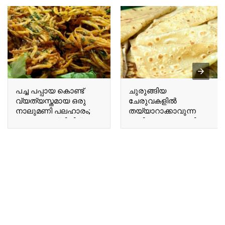
പച്ച പപ്പായ കൊണ്ട്
ചുരുങ്ങിയ
വ്യത്യസ്തമായ ഒരു
ചേരുവകളിൽ
നാലുമണി പലഹാരം;
തയ്യാറാക്കാവുന്ന
വെറും പത്ത് മിനിറ്റ്
രുചികരമായ റൊട്ടി;
കൊണ്ട് പപ്പായ ചിപ്സ്
ബട്ടർ ചപ്പാത്തി കഴിച്ചു
റെഡി..!! | Special
നോക്കൂ..!!! | Flatbread
Pappaya Snacks
Breakfast Recipe