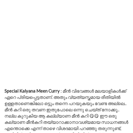
Special Kalyana Meen Curry
: മീൻ വിഭവങ്ങൾ മലയാളികൾക്ക്
ഏറെ പ്രിയപ്പെട്ടതാണ്. അതും വ്യത്യസ്തമായ രീതിയിൽ
ഉള്ളതാണെങ്കിലോ ഒട്ടും തന്നെ പറയുകയും വേണ്ട അല്ലെ..
മീൻ കറി ഒരു തവണ ഇതുപോലെ ഒന്നു ചെയ്ത് നോക്കൂ..
നല്ല കുറുകിയ ആ കല്ല്യാണ മീൻ കറി 😋😋 ഈ ഒരു
കല്യാണ മീൻകറി തയ്യാറാക്കാനാവശ്യമായ സാധനങ്ങൾ
എന്തൊക്കെ എന്ന് താഴെ വിശദമായി പറഞ്ഞു തരുന്നുണ്ട്,