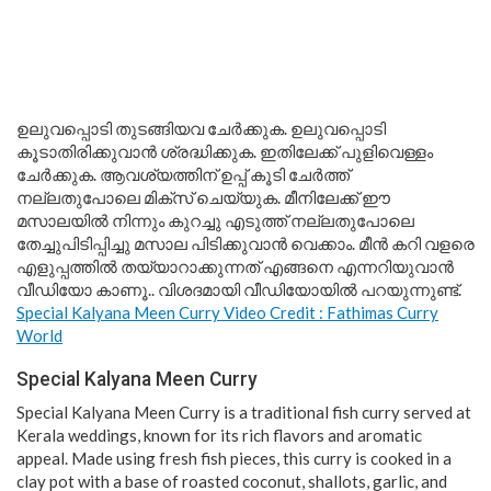
ഉലുവപ്പൊടി തുടങ്ങിയവ ചേർക്കുക. ഉലുവപ്പൊടി
കൂടാതിരിക്കുവാൻ ശ്രദ്ധിക്കുക. ഇതിലേക്ക് പുളിവെള്ളം
ചേർക്കുക. ആവശ്യത്തിന് ഉപ്പ് കൂടി ചേർത്ത്
നല്ലതുപോലെ മിക്സ് ചെയ്യുക. മീനിലേക്ക് ഈ
മസാലയിൽ നിന്നും കുറച്ചു എടുത്ത് നല്ലതുപോലെ
തേച്ചുപിടിപ്പിച്ചു മസാല പിടിക്കുവാൻ വെക്കാം. മീൻ കറി വളരെ
എളുപ്പത്തിൽ തയ്യാറാക്കുന്നത് എങ്ങനെ എന്നറിയുവാൻ
വീഡിയോ കാണൂ.. വിശദമായി വീഡിയോയിൽ പറയുന്നുണ്ട്.
Special Kalyana Meen Curry Video Credit : Fathimas Curry
World
Special Kalyana Meen Curry
Special Kalyana Meen Curry is a traditional fish curry served at
Kerala weddings, known for its rich flavors and aromatic
appeal. Made using fresh fish pieces, this curry is cooked in a
clay pot with a base of roasted coconut, shallots, garlic, and