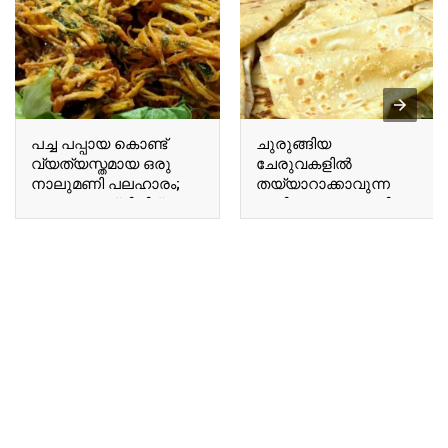
പച്ച പപ്പായ കൊണ്ട്
ചുരുങ്ങിയ
വ്യത്യസ്തമായ ഒരു
ചേരുവകളിൽ
നാലുമണി പലഹാരം;
തയ്യാറാക്കാവുന്ന
വെറും പത്ത് മിനിറ്റ്
രുചികരമായ റൊട്ടി;
കൊണ്ട് പപ്പായ ചിപ്സ്
ബട്ടർ ചപ്പാത്തി കഴിച്ചു
റെഡി..!! | Special
നോക്കൂ..!!! | Flatbread
Pappaya Snacks
Breakfast Recipe