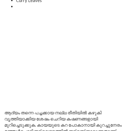
Curry Leaves
ആദ്യം തന്നെ പച്ചക്കായ നല്ല രീതിയിൽ കഴുകി
വൃത്തിയാക്കിയ ശേഷം ചെറിയ കഷണങ്ങളായി
മുറിച്ചെടുക്കുക. കായയുടെ കറ പോകാനായി കുറച്ചുനേരം