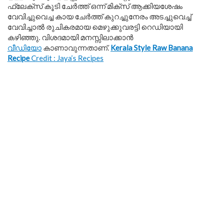
ഫ്ലേക്സ് കൂടി ചേർത്ത് ഒന്ന് മിക്സ് ആക്കിയശേഷം
വേവിച്ചുവെച്ച കായ ചേർത്ത് കുറച്ചുനേരം അടച്ചുവെച്ച്
വേവിച്ചാൽ രുചികരമായ മെഴുക്കുവരട്ടി റെഡിയായി
കഴിഞ്ഞു. വിശദമായി മനസ്സിലാക്കാൻ
വീഡിയോ
കാണാവുന്നതാണ്.
Kerala Style Raw Banana
Recipe
Credit : Jaya’s Recipes