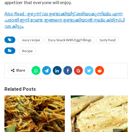
appetizer that everyone will enjoy.
Also Read : ഉഴുന്ന് വട ഉണ്ടാക്കിയിട്ട് ശരിയാകുന്നില്ല എന്ന
പരാതി ഇനി വേണ്ട; ഇങ്ങനെ ഉണ്ടാക്കിയാൽ നല്ല ക്രിസ്‍പി
വട കിട്ടും.
easy recipe
Easy Snack With Egg Fillings
tasty food
Recipe
Share
Related Posts