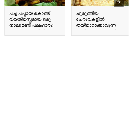
പച്ച പപ്പായ കൊണ്ട്
ചുരുങ്ങിയ
വ്യത്യസ്തമായ ഒരു
ചേരുവകളിൽ
നാലുമണി പലഹാരം;
തയ്യാറാക്കാവുന്ന
വെറും പത്ത് മിനിറ്റ്
രുചികരമായ റൊട്ടി;
കൊണ്ട് പപ്പായ ചിപ്സ്
ബട്ടർ ചപ്പാത്തി കഴിച്ചു
റെഡി..!! | Special
നോക്കൂ..!!! | Flatbread
Pappaya Snacks
Breakfast Recipe