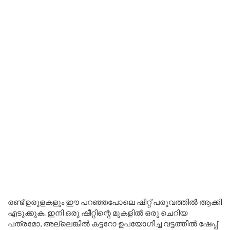
രണ്ട് ഉരുളകളും ഈ പറഞ്ഞപോലെ ഷീറ്റ് പരുവത്തിൽ ആക്കി
എടുക്കുക. ഇനി ഒരു ഷീറ്റിന്റെ മുകളിൽ ഒരു ചെറിയ
പത്രമോ, അല്ലെങ്കിൽ കട്ടറോ ഉപയോഗിച്ച വട്ടത്തിൽ ഷേപ്പ്