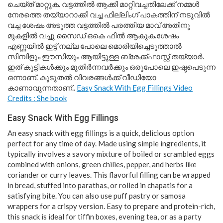
ചെയ്ത് മാറ്റുക. വട്ടത്തിൽ ആക്കി മാറ്റിവച്ചതിലേക്ക് നമ്മൾ
നേരത്തെ തയ്യാറാക്കി വച്ച ഫില്ലിംഗ് പാകത്തിന് നടുവിൽ
വച്ച ശേഷം അടുത്ത വട്ടത്തിൽ പരത്തിയ മാവ് അതിനു
മുകളിൽ വച്ചു സൈഡ് ഒകെ ഫിൽ ആകുക.ശേഷം
എണ്ണയിൽ ഇട്ട് നല്ല പോലെ മൊരിയിച്ചെടുത്താൽ
സിമ്പിളും ഈസിയും ആയിട്ടുള്ള ബ്രേക്ക്‌ഫാസ്റ്റ് തയ്യാർ.
ഇത് കുട്ടികൾക്കും മുതിർന്നവർക്കും ഒരുപോലെ ഇഷ്ടപെടുന്ന
ഒന്നാണ്. കൂടുതൽ വിവരങ്ങൾക്ക് വീഡിയോ
കാണാവുന്നതാണ്..
Easy Snack With Egg Fillings Video
Credits : She book
Easy Snack With Egg Fillings
An easy snack with egg fillings is a quick, delicious option
perfect for any time of day. Made using simple ingredients, it
typically involves a savory mixture of boiled or scrambled eggs
combined with onions, green chilies, pepper, and herbs like
coriander or curry leaves. This flavorful filling can be wrapped
in bread, stuffed into parathas, or rolled in chapatis for a
satisfying bite. You can also use puff pastry or samosa
wrappers for a crispy version. Easy to prepare and protein-rich,
this snack is ideal for tiffin boxes, evening tea, or as a party